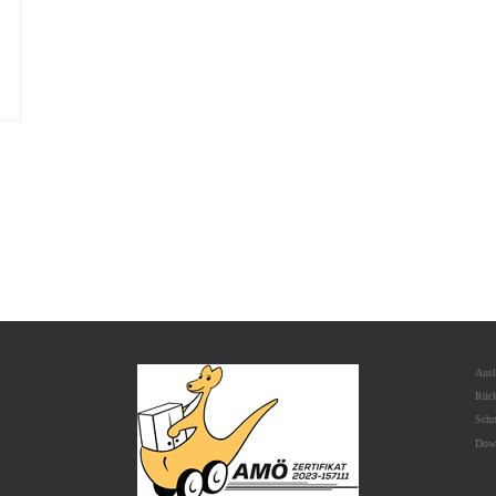
Aus
Rück
Schn
Dow